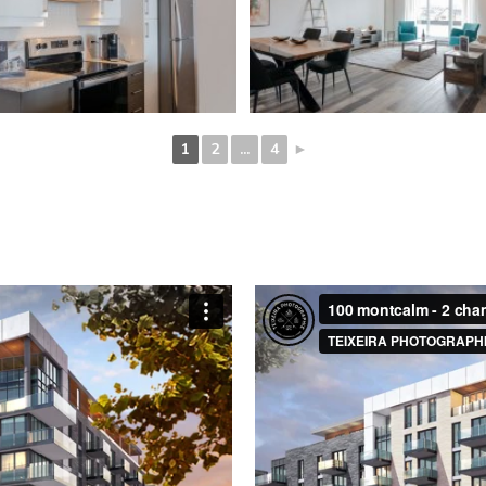
1
2
...
4
►